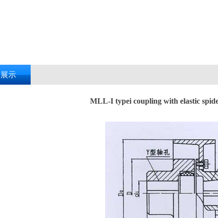
品展示
MLL-I typei coupling with elastic spid