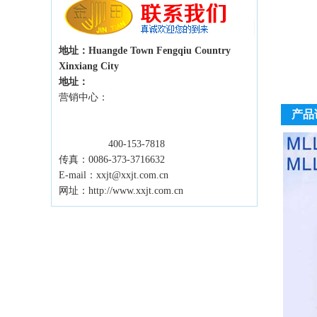
地址：Huangde Town Fengqiu Country
Xinxiang City
地址：
营销中心：
产品
400-153-7818
传真：0086-373-3716632
E-mail：xxjt@xxjt.com.cn
网址：http://www.xxjt.com.cn