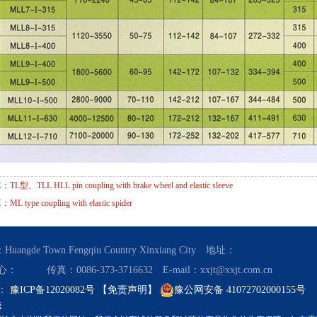
篇：
TL型、TLL HLL pin coupling with brake wheel and elastic sleeve
篇：
ML type coupling with elastic spider
uangde Town Fengqiu Country Xinxiang City 地址：
 传真：0086-373-3716632 E-mail：xxjt@xxjt.com.cn
：
豫ICP备12020082号
【免责声明】
豫公网安备 41072702000155号
示